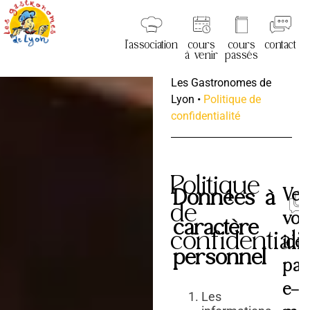
l’association
cours
cours
contact
à venir
passés
Les Gastronomes de
Lyon
•
Politique de
confidentialité
Politique
Données à
Veui
de
vou
caractère
confidentiali
iden
personnel
par
e-
Les