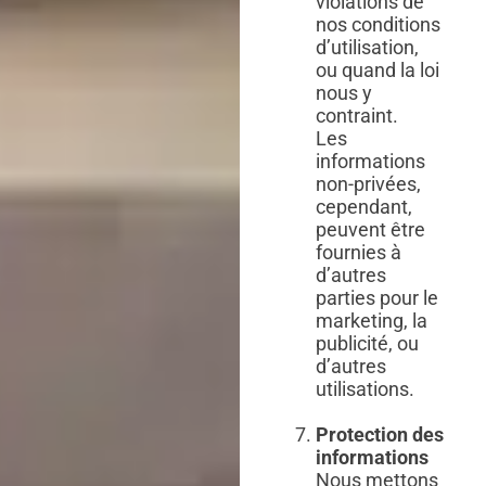
violations de
nos conditions
d’utilisation,
ou quand la loi
nous y
contraint.
Les
informations
non-privées,
cependant,
peuvent être
fournies à
d’autres
parties pour le
marketing, la
publicité, ou
d’autres
utilisations.
Protection des
informations
Nous mettons