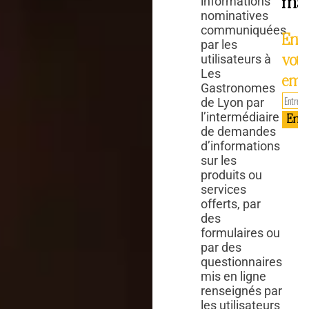
mai
informations
nominatives
communiquées
Entr
par les
votr
utilisateurs à
Les
emai
Gastronomes
de Lyon par
l’intermédiaire
de demandes
d’informations
sur les
produits ou
services
offerts, par
des
formulaires ou
par des
questionnaires
mis en ligne
renseignés par
les utilisateurs